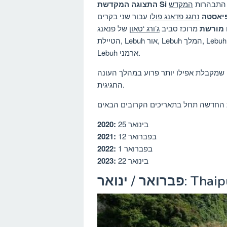
המקדש
פיאסטה
נחגג פדאנג פולו
עבור שני בקרים
 מורשת
מרוכז סביב
ג’ורג ‘טאון
של פנאנג
הטיילת, Lebuh אור, Lebuh המלך, Lebuh בפנאנג, Lebuh Gereja, Lebuh בישופ, Lebuh Pantai ו
Lebuh ארמני.
שמקבלת אפילו יותר פרוע במהלך העונה
החגיגית.
25 בינואר
2020:
12 בפברואר
2021:
1 בפברואר
2022:
22 בינואר
2023:
ואר: Thaipusam