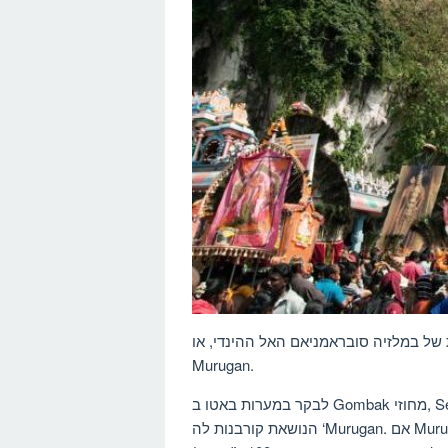
 של במלזיה סובראמניאם האל ההינדי, או
Murugan.
לבקר במערות באטו ב Gombak מחוזי, Selangor, כדי לצפות בתהלוכה נופית שמציעה אלף חסידי