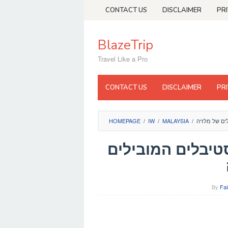
Skip
CONTACT US
DISCLAIMER
PR
to
content
BlazeTrip
Travel Like a Pro
CONTACT US
DISCLAIMER
PR
ם של מלזיה
/
MALAYSIA
/
IW
/
HOMEPAGE
יבלים המובילים
By
Fai