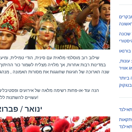
מבקרים
אשונה
 שכונה
יסטורי
בורנאו
שילוב רוב מוסלמי מלאית עם סינית, הודי טמילית, ומיעו
עונות,
במדינות רבות אחרות, אך מלזיה מצליח לשמור כור ההיתוך
 אוויר
שנה הארוכה של חגיגות שחוגגות את מסורות האמונה , מנהגים
 ביותר
בנגקוק
הנה עוד-או-פחות רשימה מלאה של אירועים ופסטיבלים 
בהתאם!
עשויים להשתנות ללא
ינואר / פברו
תאילנד
פתקאות
תאילנד