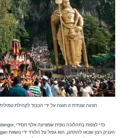
חגיגה שנתית זו חגגה על ידי הכבוד לקהילת טמילית
הנושאת קורבנות לה ‘Murugan. אם Murugan העניק רצון שבאו להתחנן, הוא גומל על הלורד ידי נושאת