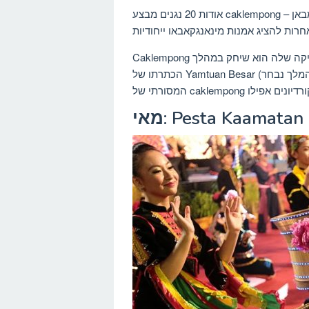
אודות 20 נגנים מבצע caklempong באודיטוריום ובבית מספר מרכזי קניות ברחבי הבירה סרמבאן –
Caklempong עצמה משחקת תפקיד מרכזי בפולחן סמבילן, כמו המוזיקה שלה הוא שיחק במהלך
הכתרתו של Yamtuan Besar (המלך נבחר) של המדינה. המוזיקה עצמה מתפתחת, כמו הרכבים גונג
מאי: Pesta Kaamatan