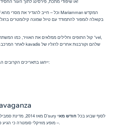
: מזבח נייד המחובר ידי 108 vels, או שיפודי מתכת, פירסינג לתוך העור החסיד!
וכל – חייב להגדיר את מסרי מהא Mariamman המקדש
i
קול התופים וחלילים ממלאים את האוויר, כמו המשתתפי
יחסית בלוח הגרגוריאני, Thaipusam ייחגג בתאריכים הקרובים הבאים:
מאי: ganza
מאז 2014, מדינת סמבילן חגגה בצורת אמנות מקומית באודיטוריום D’sury לסוף שבוע בכל
חודש מאי
– מופע מוזיקלי סומטרה כי הגיע סמבילן במאה ה -14 והפך מלאכה מקומית.