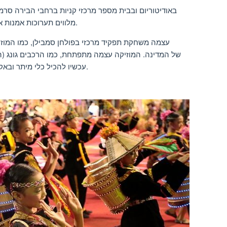
מלווים תערוכות אמנות אחרות להציג אמנות מינאנגקאבאו ייחודיות.
המסורתי של caklempong עכשיו להכיל כלי מיתר ובאקורדיונים אפילו.