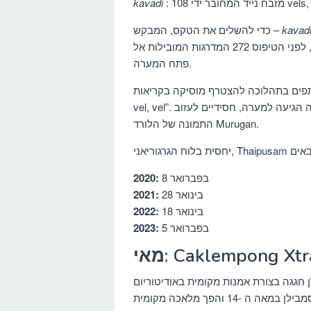
kavadi
kavad
כדי להשלים את הטקס, המבקש –
בקואלה לומפור להתמודד עם טיול שמונה קילומטרים ברגל, לפני הטיפוס 272 המדרגות המובילות אל
פתח המערה.
ם בתהלוכה להצטרף מוסיקה בקריאות “vel,
vel, vel”. לאחר המרכבה הגיעה למערה, חסידיים לעזוב kavadis שלהם וקורבנות אחרים לרגליו של
התמונה של הלורד Murugan.
בפברואר 8
2020:
28 בינואר
2021:
18 בינואר
2022:
5 בפברואר
2023:
Caklempong Xtrava