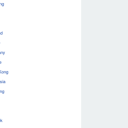
ng
nd
e
any
e
Kong
sia
ing
ok