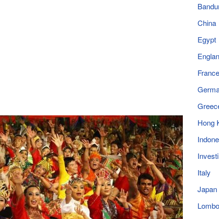
Bandu
China
Egypt
Engla
Franc
Germ
Greec
Hong 
Indone
Invest
Italy
Japan
Lomb