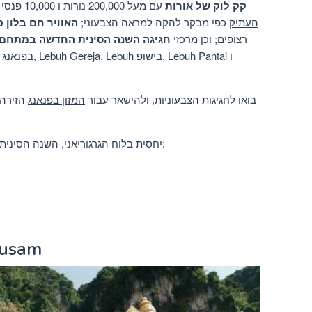
התצוגה המקדשת Si קק לוק של אורות
עם מעל 200,000 נורות ו 10,000 פנסי התבהרות
העתיק
כפי מבקר להקה למראה הצבעוני;
האוויר חם בלון 
רצופים; וכן מרכזי
חגיגה השנה הסינית החדשה במתחם
בואו לחגיגות הצבעוניות, ולהישאר עבור
המזון בפנאנג
הזירה 
יחסית בלוח הגרגוריאני, השנה הסינית החדשה תחל בתאריכים הקרובים הבאים:
פברואר / ינ