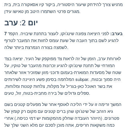
מרגיש צורך להידחק שיעור היסטוריה, ביקור קיו אסאקורה בית, בית
מגורים פרטי השתמרו היטב מן טאישו עידן.
יום 2: ערב
7 בערב:
לפני היציאה צפונה שינג’וקו, לעצור בתחנת שיבויה. הקפד
להגיע לשם בתוך העבה של שעת עומס לחוות את המעבר לטרוף
לשמצה בצורה הנמרצת ביותר שלה.
לארוחת ערב, הזמן של זה לראות צד מפוקפק של העיר. יציאה בצד
המזרחי של תחנת שינג’וקו להגיע זכרונות מהעבר של טוקיו, על
שטח של מסעדות המוארת-בעמום ודוכני מזון שמזכיר אזור שלאחר
המלחמה בסימן פשע היגיינה לשירותים subpar. היה סמוך ובטוח,
את בשר האוכל כאן-בגריל על מקלות, צלחות קטנות ומלוחות,
ספלים גדולים של בירה מחבית-בטוח, זול, טעים.
המשך זרימה זו על ידי הליכה לאוסף אחר של מפעלים קטנים בשם
גיא הזהב של שינג’וקו שהן ברים קטנים עם מקום רק קומץ של
פטרונים. (היזהר העובדה שחלק מהמקומות יש דמי כניסה.) אחרי
כמה משקאות חריפים, אתה מוכן לסכם יום מלא השני שלך של