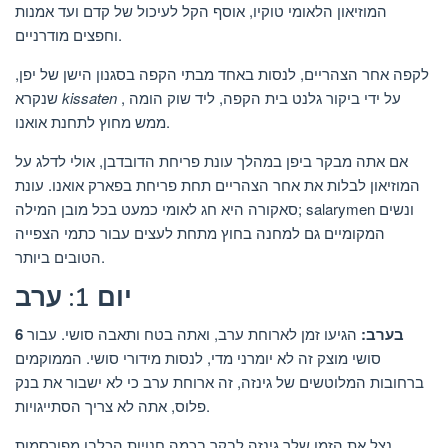
המוזיאון הלאומי טוקיו, אוסף הקל לעיכול של קדם ועד אמנות
וחפצים מודרניים.
לקפה אחר הצהריים, לנסות באחד מבתי הקפה בסגנון הישן של יפן,
, על ידי ביקור גלנט בית הקפה, ליד שוק הומה
kissaten
שנקרא
ממש מחוץ לתחנת אואנו.
אם אתה מבקר ביפן במהלך עונת פריחת הדובדבן, אולי לדלג על
המוזיאון לבלות את אחר הצהריים תחת פריחת בפארק אואנו. עונת
סאקורה היא חג לאומי כמעט בכל מובן המילה; salarymen ונשים
המקומיים גם למחנה בחוץ מתחת לעצים עבור כתמי הצפייה
הטובים ביותר.
יום 1: ערב
6 בערב:
הגיעו זמן לארוחת ערב, ואתה בטח ותאבה סושי. עבור
סושי מוצק זה לא יומרני מדי, לנסות מידורי סושי. הממוקמים
ברחובות המלוטשים של גינזה, זה ארוחת ערב כי לא ישבור את בנק
פלוס, אתה לא צריך הסתייגויות.
נצל את הזמן שלך גינזה לבקר בכמה חנויות הכלבו מפורסמות