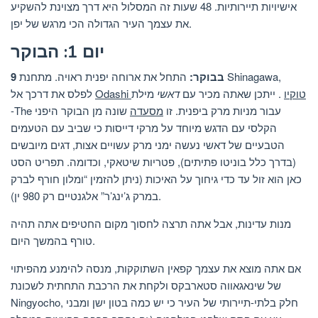
אישיויות תיירותיות. 48 שעות זה המסלול היא דרך מצוינת להשקיע
את עצמך העיר הגדולה הכי מרגש של יפן.
יום 1: הבוקר
9 בבוקר:
התחל את ארוחה יפנית ראויה. מתחנת Shinagawa,
Odashi טוקיו
. ייתכן שאתה מכיר עם
דאשי
מילת
לפלס את דרכך אל
-The עבור מניות מרק ביפנית. זו
מסעדה
שונה מן הבוקר היפני
הקלסי עם הדגש מיוחד על מרקי דייסות כי שביב עם הטעמים
הטבעיים של דאשי נעשה ימני מרק עשויים אצות, דגים מיובשים
(בדרך כלל בוניטו פתיתים), פטריות שיטאקי, וכדומה. תפריט הסט
כאן הוא זול עד כדי גיחוך על האיכות (ניתן להזמין “ומלון חורף לברק
במרק ג’ינג’ר” אלגנטיים רק 980 ין).
מנות עדינות, אבל אתה תרצה לחסוך מקום החטיפים אתה תהיה
טורף בהמשך היום.
אם אתה מוצא את עצמך קפאין השתוקקות, מנסה להימנע מהפיתוי
של שינאגאווה סטארבקס ולקחת את הרכבת התחתית לשכונת
Ningyocho, חלק בלתי-תיירותי של העיר כי יש כמה בטון ישן ומבני