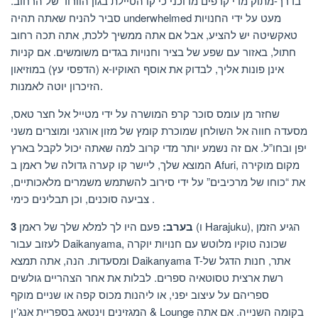
בדרך-מתוק מדי קרפים מדוכני כי קו הטיילת בגון הוורוד של הרחוב.
סביר להניח שאתה תהיה underwhelmed מעט על ידי החנויות
טאקשיטה יש להציע, אבל אם אתה ממשיך ללכת, אתה תכה רחוב
חתול, באזור עם שפע של בציר וחנויות בגדים משומשים. אם קניות
אינן פונות אליך, לבדוק את אוסף האוקיו-א (הדפסי עץ) במוזיאון
הזיכרון יוטה לאמנות.
שחזר מן עומס סוכר קרפ המושרה על ידי מטייל אל חצר טאס,
מסעדה חווה אל השולחן שמוכרת קומץ של מזון אורגני ומוצרים משני
יפן ובחו”ל. אם זה נשמע יותר מדי קרוב למה שאתה יכול לקבל בארץ
המוצא שלך, ליישר קו קערה גדולה של ראמן ב Afuri, מקום מוקירה
את “כוחו של מרכיבים” על ידי סירוב להשתמש משמרים מלאכותיים,
צביעה סוכנים, וכן תבלינים כימי .
3 בערב:
פעם היו לך למלא שלך של ראמן (ו Harajuku), הגיע הזמן
לעזוב עבור Daikanyama, שכונה טוקיו מלוטש עם חנויות יוקרה
ומסעדות. הנה, אתה תמצא Daikanyama T-אתר, חנות הדגל של
רשת ארצית טסוטאיה ספרים. לבלות את אחר הצהריים גולשים
ספריהם על עיצוב יפני, או ליהנות מכוס קפה או שניים מוקף
המגזינים וינטאג בספריית אנג’ין & Lounge בקומה השנייה. אם אתה