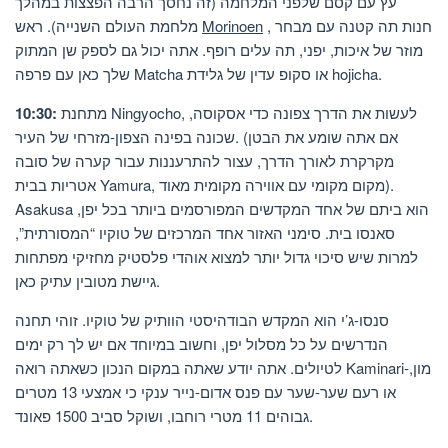
עץ עם קסם שלפני המלחמה (זה נחסך הרבה הפצצות במהלך
, חנות תה קטנה עם מבחר
Morinoen
מלחמת העולם השנייה). ראש
מוזר של איכות, יפני, תה עלים רופף. אתה יכול גם לספק שן המתוק
שלך כאן עם פרפה Matcha או סקופ עדין של גלידת hojicha.
מתחנת Ningyocho, לעשות את הדרך צפונה כדי אסקוסה,
10:30:
שכונה בפינה הצפון-מזרחי של העיר. (אם אתה שומע את הבטן
מקרקרת לאורך הדרך, עצור להתרעננות עבור קערה של סובה
אטריות בבית Yamura, מקום מקומי עם אווירה מקומית מאוד).
Asakusa הוא ביתם של אחד המקדשים המפורסמים ביותר בכל יפן,
סאנסו בית. סימני האזור אחד המרכזים של טוקיו “המסורתית”,
למרות שיש סיכוי גדול יותר למצוא אוהדי פלסטיק מחזיקי מפתחות
גיישת מטובין עתיק כאן.
סנסו-ג’י הוא המקדש הבודהיסטי הוותיק של טוקיו. זוהי תחנה
הנדרשים על כל מסלול יפן, וחשוב במיוחד אם יש לך רק ימים
לטיולים. אתה יודע שאתה במקום הנכון כשאתה רואה Kaminari-מון,
או רעם שער-שער עם פנס אדום-נייר ענקי כי אמצעי 13 מטרים
גבוהים 11 מטרי רוחבו, ושוקל סביב 1500 פאונד.