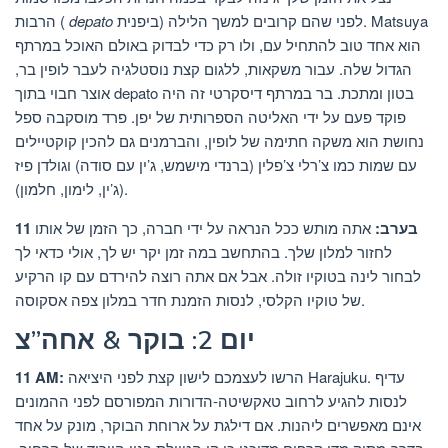
ביפנית) לפני שהם קרובים למשך הלילה. Matsuya
depato
הרבות (
הוא אחד טוב להתחיל עם, ולו רק כדי לבדוק באולם האוכל במרתף
הגדול שלה. עבור משקאות, ללגום קצת נוסטלגיה לעבר לופין בר,
אוצר חבוי בתוך depato בטון ומתכת. בר במרתף דיסקרטי זה היה
פוקד פעם על ידי האליטה הספרותית של יפן. פרד מוסקבה ספל
נחושת הוא משקה חתימה של לופין, והברמנים גם להכין קוקטיילים
עם שמות כמו צ’רלי צ’פלין (ברנדי מישמש, ג’ין עם סודה) וגולדן פיז
(ג’ין, לימון, חלמון).
11 בערב:
אתה מותש ככל הנראה על ידי חברה, כך הזמן של אותו
לחזור למלון שלך. בהתחשב במה זמן יקר יש לך, אולי כדאי לך
לבחור לינה בטוקיו זולה. אבל אם אתה רוצה להירדם עם קו הרקיע
של טוקיו הקלסי, לנסות הזמנת חדר במלון צפה אסקוסה.
יום 2: בוקר & אחה”צ
הרשו לעצמכם לישון קצת לפני היציאה Harajuku. עדיף
11 AM:
לנסות להגיע לרחוב טאקשיטה-הדורות המפורסם לפני ההמונים
אינם מאפשרים ליהנות. אם דילגת על ארוחת הבוקר, מונק על אחד