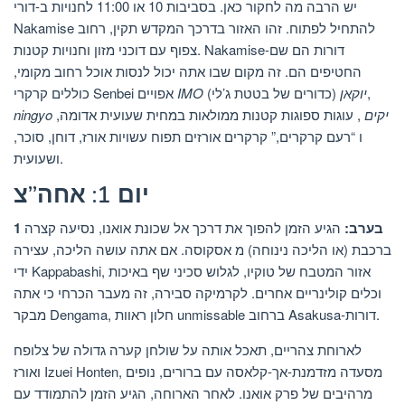
יש הרבה מה לחקור כאן. בסביבות 10 או 11:00 לחנויות ב-דורי
Nakamise להתחיל לפתוח. זהו האזור בדרכך המקדש תקין, רחוב
צפוף עם דוכני מזון וחנויות קטנות. Nakamise-דורות הם שם
החטיפים הם. זה מקום שבו אתה יכול לנסות אוכל רחוב מקומי,
(כדורים של בטטת ג’לי),
IMO יוקאן
כוללים קרקרי Senbei אפויים
ningyo יקים
, עוגות ספוגות קטנות ממולאות במחית שעועית אדומה,
ו “רעם קרקרים,” קרקרים אורזים תפוח עשויות אורז, דוחן, סוכר,
ושעועית.
יום 1: אחה”צ
1 בערב:
הגיע הזמן להפוך את דרכך אל שכונת אואנו, נסיעה קצרה
ברכבת (או הליכה נינוחה) מ אסקוסה. אם אתה עושה הליכה, עצירה
ידי Kappabashi, אזור המטבח של טוקיו, לגלוש סכיני שף באיכות
וכלים קולינריים אחרים. לקרמיקה סבירה, זה מעבר הכרחי כי אתה
מבקר Dengama, חלון ראוות unmissable ברחוב Asakusa-דורות.
לארוחת צהריים, תאכל אותה על שולחן קערה גדולה של צלופח
ואורז Izuei Honten, מסעדה מזדמנת-אך-קלאסה עם ברורים, נופים
מרהיבים של פרק אואנו. לאחר הארוחה, הגיע הזמן להתמודד עם