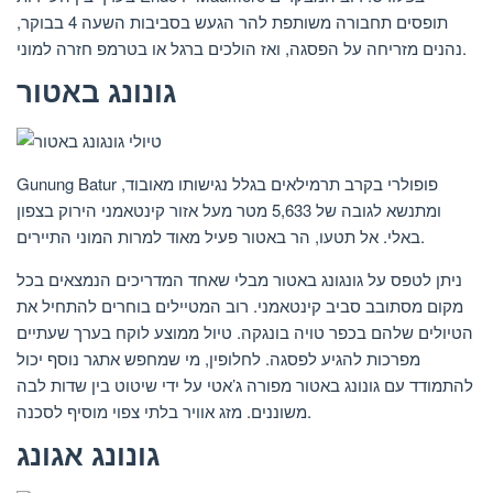
תופסים תחבורה משותפת להר הגעש בסביבות השעה 4 בבוקר,
נהנים מזריחה על הפסגה, ואז הולכים ברגל או בטרמפ חזרה למוני.
גונונג באטור
Gunung Batur פופולרי בקרב תרמילאים בגלל נגישותו מאובוד,
ומתנשא לגובה של 5,633 מטר מעל אזור קינטאמני הירוק בצפון
באלי. אל תטעו, הר באטור פעיל מאוד למרות המוני התיירים.
ניתן לטפס על גונגונג באטור מבלי שאחד המדריכים הנמצאים בכל
מקום מסתובב סביב קינטאמני. רוב המטיילים בוחרים להתחיל את
הטיולים שלהם בכפר טויה בונגקה. טיול ממוצע לוקח בערך שעתיים
מפרכות להגיע לפסגה. לחלופין, מי שמחפש אתגר נוסף יכול
להתמודד עם גונונג באטור מפורה ג’אטי על ידי שיטוט בין שדות לבה
משוננים. מזג אוויר בלתי צפוי מוסיף לסכנה.
גונונג אגונג