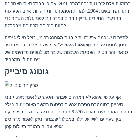
ברומו הועלה ל”כוננות “בנובמבר 2010, אם כי ההתפרצות האחרונה
התרחשה בשנת 2004. למרות הטמפרטורות הקרות ואיום הפעילות
החדשה, התיירים עדיין נוהרים במדרונות לפני עלות השחר כדי
לחזות בזריחה מרהיבה מהפסגה.
לתיירים יש כמה אפשרויות ליהנות מגונונג ברומו, כולל טיולי ג’יפים
או לעשות את דרכם מהכפר Cemoro Lawang. ניתן לטפס על הר
סנארו והר בטוק, הפסגות השכנות של ברומו, לנופים מדהימים של
“ים החול” המפחיד.
גונונג סיבייק
אף על פי שהוא לא המדהים שבהרי הגעש של אינדונזיה, גונונג
סיבייק בסומטרה מפתה אנשים לפסגה במשך מאות שנים בגלל
הנופים המדהימים. בגובה 6,870 מטר הטיפוס על גונונג סיבייק לוקח
בין שעתיים לשלוש, תלוי במסלול שנבחר. ניתן לשכור מדריכים
אופציונליים תמורת תשלום קטן.