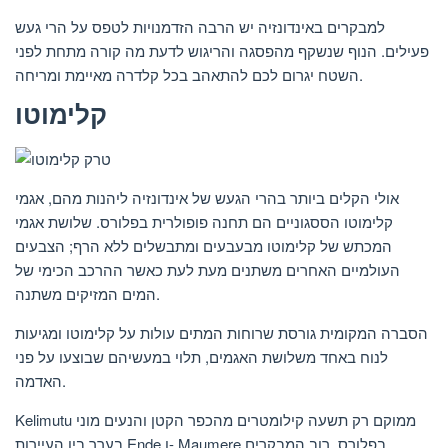
למבקרים באינדונזיה יש הרבה הזדמנויות לטפס על הרי געש
פעילים. הנוף שנשקף מהפסגה והריגוש לדעת מה קורה מתחת לפני
השטח יגרום לכם להתאהב בכל קלדרה מאיימת ומריחה.
קלימוטו
אולי הקלים ביותר בהרי הגעש של אינדונזיה ליהנות מהם, אגמי
קלימוטו הססגוניים הם תחנה פופולרית בפלורס. שלושת אגמי
המכתש של קלימוטו מבעבעים ומתבשלים ללא הרף; הצבעים
העולמיים האחרים משתנים מעת לעת כאשר ההרכב הכימי של
המים המזיקים משתנה.
הסברה המקומית גורסת שרוחות המתים עולות על קלימוטו ומגיעות
לנוח באחד משלושת האגמים, תלוי במעשיהם שבוצעו על פני
האדמה.
Kelimutu ממוקם רק תשעה קילומטרים מהכפר הקטן והנעים מוני
בערך בין העיירות Ende ו- Maumere בפלורס. רוב המבקרים