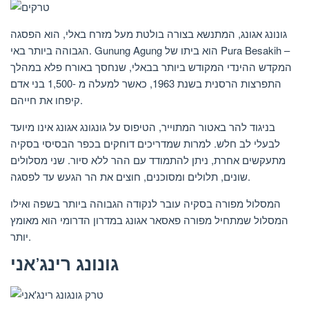
גונונג אגונג, המתנשא בצורה בולטת מעל מזרח באלי, הוא הפסגה
הגבוהה ביותר באי. Gunung Agung הוא ביתו של Pura Besakih –
המקדש ההינדי המקודש ביותר בבאלי, שנחסך באורח פלא במהלך
התפרצות הרסנית בשנת 1963, כאשר למעלה מ -1,500 בני אדם
קיפחו את חייהם.
בניגוד להר באטור המתוייר, הטיפוס על גונגונג אגונג אינו מיועד
לבעלי לב חלש. למרות שמדריכים דוחקים בכפר הבסיסי בסקיה
מתעקשים אחרת, ניתן להתמודד עם ההר ללא סיור. שני מסלולים
שונים, תלולים ומסוכנים, חוצים את הר הגעש עד לפסגה.
המסלול מפורה בסקיה עובר לנקודה הגבוהה ביותר בשפה ואילו
המסלול שמתחיל מפורה פאסאר אגונג במדרון הדרומי הוא מאומץ
יותר.
גונונג רינג’אני