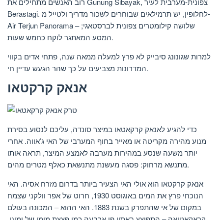
רוב האנשים מתחילים את Gunung Sibayak, צפונית-מערבית לעיר
Berastagi. לחלופין, יש תרמילאים שבוחרים לשכור מדריך ולטייל מ-
Air Terjun Panorama – שלושה קילומטרים צפונית לברסטאגי;
המסע המאתגר לוקח כחמש שעות.
למרות שגונונג סיבייק לא פרץ למעלה ממאה שנה, פתחי אדים בקווי
המדרונות מצביעים על כך שהר הגעש עדיין חי.
אנאק קרקטאו
כדי להגיע לאנאק קרקאטאו במיצר סונדה, עליכם לנסוע בסירת
מנוע מהירה מקריטה או מאייר בחוף המערבי של האי ג’אווה. אחרי
יותר משעה שנסע במהירות מערבה לאמצע המיצר, תראה אותו
מתנשא מרחוק: פסגה מעשנת מתנשאת כאלף מטרים מהים.
אנאק קרקטאו הוא אולי האי הצעיר ביותר בדרום מזרח אסיה. האי
הנוכחי פרץ את המים באוגוסט 1930, חרוט של אפר וולקני שצמח
במקום של אי שהתפרק בשנת 1883. האי ההוא – המכונה בעולם
קראקאטואה – התפוצץ באסון פי ארבעה כמו פצצת מימן של ימינו.