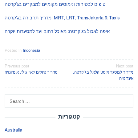
טיפים לבטיחות ונימוסים מקומיים למבקרים בג’קרטה
מדריך תחבורה בג’קרטה: MRT, LRT, TransJakarta & Taxis
איפה לאכול בג’קרטה: מאוכל רחוב ועד למסעדות יוקרה
Posted in
Indonesia
Post
Previous post
Next post
מדריך למסגד איסטיקלאל בג’קרטה,
מדריך טיולים לאיי גילי, אינדונזיה
navigation
אינדונזיה
Search
for:
קטגוריות
Australia