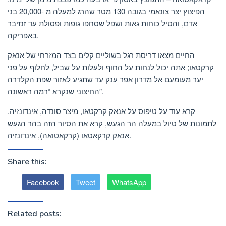
הפיצוץ יצר צונאמי בגובה 130 מטר שהרג למעלה מ -20,000 בני
אדם, והטיל כוחות גאות ושפל שסחפו גופות ופסולת עד זנזיבר
באפריקה.
החיים מצאו דריסת רגל בשוליים קלים בצד המזרחי של אנאק
קרקטאו; אתה יכול לנחות על החוף ולעלות על שביל, לחלוף על פני
יער מעומעם אל מדרון אפר ענק עד שתגיע לאזור שפת הקלדרה
החיצוני שנקרא “רמה ראשונה”.
קרא עוד על טיפוס על אנאק קרקטאו, מיצר סונדה, אינדונזיה.
לתמונות של טיול במעלה הר הגעש, קרא את הסיור הזה בהר הגעש
אנאק קרקאטאו (קרקאטואה), אינדונזיה.
Share this:
Facebook
Tweet
WhatsApp
Related posts: