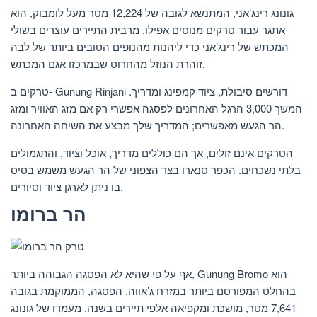
גונונג רינג’אני, המתנשא לגובה של 12,224 מטר מעל לומבוק, הוא
אתגר עבור טרקים מנוסים אפילו. מרבית התיירים עוצרים בשולי
המכתש של רינג’אני כדי ליהנות מהנופים הטובים ביותר של לבה
זוהרת הנוזל מהחרוט שבמרכזו אגם המכתש.
טרקים ב- Gunung Rinjani דורשים סיבולת, ציוד קמפינג ומדריך.
המשך 3,000 הרגל האחרונים לפסגה אפשרי רק אם מזג האוויר ומזג
הר הגעש מאפשרים; המדריך שלך מבצע את השיחה האחרונה.
הטרקים אינם זולים, אך הם כוללים מדריך, אוכל וציוד, והתגמולים
בלתי נשכחים. הכפר סנארו בצד הצפוני של הר הגעש משמש בסיס
בו ניתן לארגן ציוד וסיורים.
הר ברומו
אף על פי שהיא לא הפסגה הגבוהה ביותר, Gunung Bromo הוא
בהחלט המפורסם ביותר במזרח ג’אווה. הפסגה, הממוקמת בגובה
7,641 מטר, מושכת ומקפיאה אלפי תיירים בשנה. מעמדו של גונונג